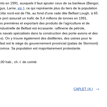
nts
en
1991
,
auxquels
il
faut
ajouter
ceux
de
sa
banlieue
(
Bangor
,
rgus
,
Larne
,
etc
.),
ce
qui
représente
plus
du
tiers
de
la
population
côte
nord
-
est
de
l
’
île
,
au
fond
d
’
une
rade
dite
Belfast
Lough
,
à
65
e
port
assurait
un
trafic
de
9
,
4
millions
de
tonnes
en
1991
,
es
premières
et
exportant
des
produits
de
l
’
agriculture
et
de
industrielle
de
Belfast
est
écrasante:
raffinerie
de
pétrole
,
rs
navals
spécialisés
dans
la
construction
des
porte
-
avions
et
des
es
).
On
y
trouve
également
des
distilleries
,
des
usines
pour
le
fast
est
le
siège
du
gouvernement
provincial
(
palais
de
Stormont
)
ovince
.
Sa
population
est
majoritairement
protestante
.
100
hab
.;
ch
.-
l
.
de
comté
.
CAPLET (A.)