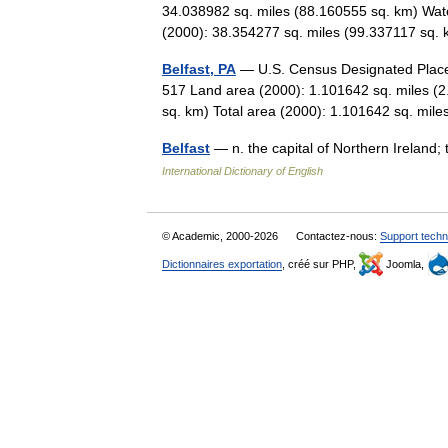
34.038982 sq. miles (88.160555 sq. km) Wate
(2000): 38.354277 sq. miles (99.337117 s
Belfast, PA
— U.S. Census Designated Place 
517 Land area (2000): 1.101642 sq. miles (2
sq. km) Total area (2000): 1.101642 sq. mi
Belfast
— n. the capital of Northern Ireland;
International Dictionary of English
© Academic, 2000-2026
Contactez-nous:
Support techn
Dictionnaires exportation
, créé sur PHP,
Joomla,