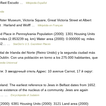
Belfast Escudo …
Wikipedia Español
edia
ster Museum, Victoria Square, Great Victoria Street et Albert
oit : Harland and Wolff …
Wikipédia en Français
d Place in Pennsylvania Population (2000): 1301 Housing Units
miles (2.853239 sq. km) Water area (2000): 0.000000 sq. miles
01642… …
StarDict's U.S. Gazetteer Places
ital de Irlanda del Norte (Reino Unido) y la segunda ciudad más
 Dublín. Con una población en torno a los 275.000 habitantes, que
pedia Universal
: 3 звездочный отель Адрес: 10 avenue Carnot, 17 й округ:
land. The earliest reference to Jews in Belfast dates from 1652.
he existence of the nucleus of a community. Jews are again
tled… …
Encyclopedia of Judaism
 (2000): 6381 Housing Units (2000): 3121 Land area (2000):