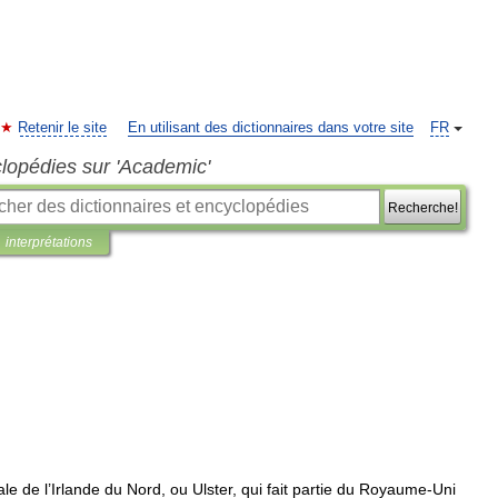
Retenir le site
En utilisant des dictionnaires dans votre site
FR
clopédies sur 'Academic'
Recherche!
interprétations
ale
de
l
’
Irlande
du
Nord
,
ou
Ulster
,
qui
fait
partie
du
Royaume
-
Uni