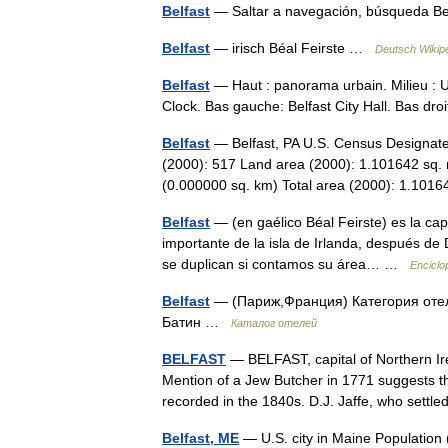
Belfast
— Saltar a navegación, búsqueda 
Belfast
— irisch Béal Feirste …
Deutsch Wikip
Belfast
— Haut : panorama urbain. Milieu : Ul
Clock. Bas gauche: Belfast City Hall. Bas dr
Belfast
— Belfast, PA U.S. Census Designate
(2000): 517 Land area (2000): 1.101642 sq. 
(0.000000 sq. km) Total area (2000): 1.1
Belfast
— (en gaélico Béal Feirste) es la cap
importante de la isla de Irlanda, después de
se duplican si contamos su área… …
Enciclo
Belfast
— (Париж,Франция) Категория отеля
Батин …
Каталог отелей
BELFAST
— BELFAST, capital of Northern Ire
Mention of a Jew Butcher in 1771 suggests t
recorded in the 1840s. D.J. Jaffe, who set
Belfast, ME
— U.S. city in Maine Population