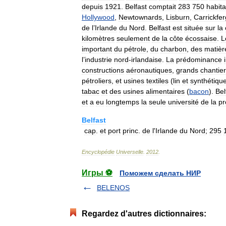
depuis
1921
.
Belfast
comptait
283
750
habita
Hollywood
,
Newtownards
,
Lisburn
,
Carrickfe
de
l
’
Irlande
du
Nord
.
Belfast
est
située
sur
la
kilomètres
seulement
de
la
côte
écossaise
.
L
important
du
pétrole
,
du
charbon
,
des
matièr
l
’
industrie
nord
-
irlandaise
.
La
prédominance
constructions
aéronautiques
,
grands
chantie
pétroliers
,
et
usines
textiles
(
lin
et
synthétiqu
tabac
et
des
usines
alimentaires
(
bacon
).
Bel
et
a
eu
longtemps
la
seule
université
de
la
pr
Belfast
cap
.
et
port
princ
.
de
l
'
Irlande
du
Nord
;
295
Encyclopédie
Universelle
.
2012
.
Игры ⚽
Поможем сделать НИР
BELENOS
Regardez d'autres dictionnaires: