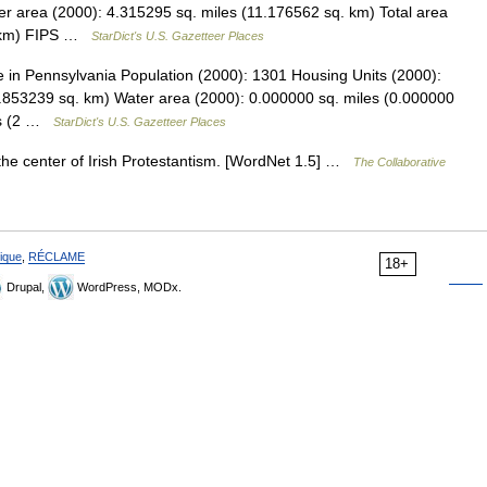
r area (2000): 4.315295 sq. miles (11.176562 sq. km) Total area
q. km) FIPS …
StarDict's U.S. Gazetteer Places
in Pennsylvania Population (2000): 1301 Housing Units (2000):
.853239 sq. km) Water area (2000): 0.000000 sq. miles (0.000000
les (2 …
StarDict's U.S. Gazetteer Places
 the center of Irish Protestantism. [WordNet 1.5] …
The Collaborative
ique
,
RÉCLAME
18+
Drupal,
WordPress, MODx.